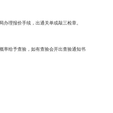
。
检局办理报价手续，出通关单或敲三检章。
验概率给予查验，如有查验会开出查验通知书