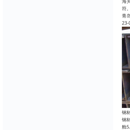
海
符
青
23-
钢
钢
舱