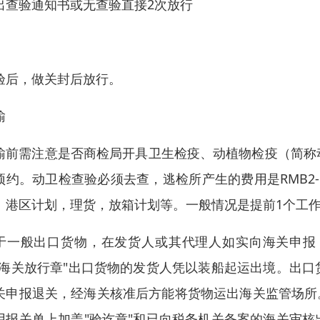
出查验通知书或无查验直接2次放行
验后，做关封后放行。
输
输前需注意是否商检局开具卫生检疫、动植物检疫（简称
预约。动卫检查验必须去查，逃检所产生的费用是RMB2
：港区计划，理货，放箱计划等。一般情况是提前1个工作
于一般出口货物，在发货人或其代理人如实向海关申报
"海关放行章"出口货物的发货人凭以装船起运出境。出
关申报退关，经海关核准后方能将货物运出海关监管场所
用报关单上加盖"验讫章"和已向税务机关备案的海关审