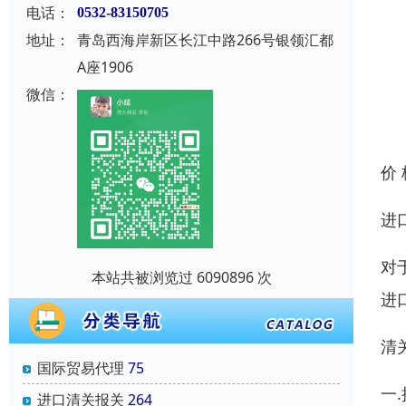
电话：
0532-83150705
地址：
青岛西海岸新区长江中路266号银领汇都
A座1906
微信：
价
进
对
本站共被浏览过 6090896 次
进
清
国际贸易代理
75
一
进口清关报关
264