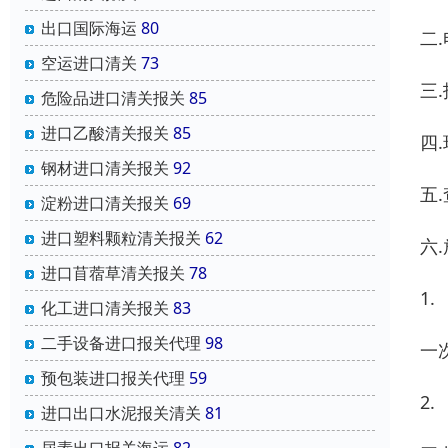
出口国际海运
80
二
空运进口清关
73
三
危险品进口清关报关
85
进口乙酸清关报关
85
四
钢材进口清关报关
92
五
淀粉进口清关报关
69
进口塑料颗粒清关报关
62
六
进口苜蓿草清关报关
78
1.
化工进口清关报关
83
二手设备进口报关代理
98
一
预包装进口报关代理
59
2.
进口出口水泥报关清关
81