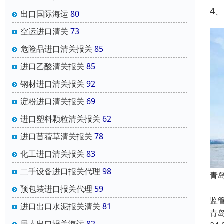
4
出口国际海运
80
空运进口清关
73
危险品进口清关报关
85
进口乙酸清关报关
85
钢材进口清关报关
92
淀粉进口清关报关
69
进口塑料颗粒清关报关
62
进口苜蓿草清关报关
78
化工进口清关报关
83
二手设备进口报关代理
98
青
相
预包装进口报关代理
59
监
进口出口水泥报关清关
81
青