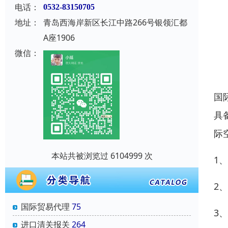
电话：
0532-83150705
地址：
青岛西海岸新区长江中路266号银领汇都
A座1906
微信：
国
具
际
本站共被浏览过 6104999 次
1
2
国际贸易代理
75
3
进口清关报关
264