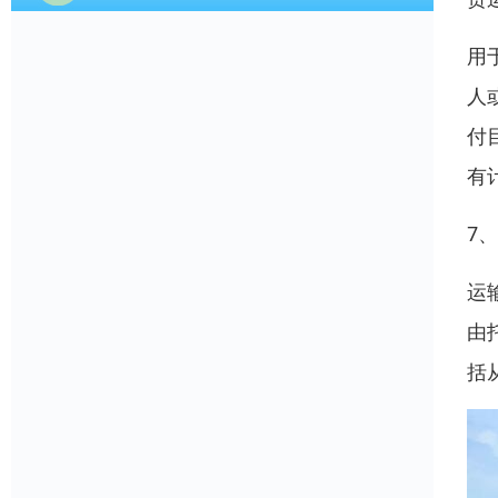
用
人
付
有
7
运
由
括