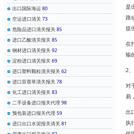
是
出口国际海运
80
路
空运进口清关
73
提
危险品进口清关报关
85
进口乙酸清关报关
85
在
钢材进口清关报关
92
输
淀粉进口清关报关
69
2
进口塑料颗粒清关报关
62
进口苜蓿草清关报关
78
对
化工进口清关报关
83
易
二手设备进口报关代理
98
出
预包装进口报关代理
59
执
进口出口水泥报关清关
81
代