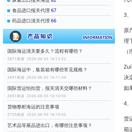
尿素出口报关海运
82
食品进口报关代理
67
3
药品进口清关代理
66
原
理
（
国际海运清关要多久？流程有哪些？
2871阅读 2026-06-03 16:12:22
Z
国际海运中，集装箱有哪些常见规格？
决
2691阅读 2026-06-03 16:11:39
如
国际货运怕扣货，报关清关交哪些材料？
2691阅读 2026-06-03 16:10:50
4
货物整柜海运的注意事项
2755阅读 2026-06-03 16:10:02
货
艺术品等展品进出口，有哪些注意事项？
箱