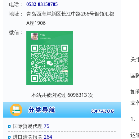
电话：
0532-83150705
地址：
青岛西海岸新区长江中路266号银领汇都
A座1906
微信：
关
国
如
本站共被浏览过 6096313 次
支
1
国际贸易代理
75
运
进口清关报关
264