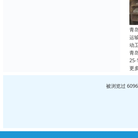
青
运
动
青
25-
更
被浏览过 609